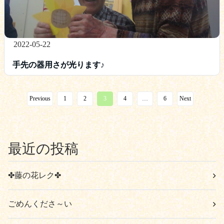
2022-05-22
手先の器用さが光ります♪
Previous
1
2
3
4
…
6
Next
最近の投稿
✤藤の花レク✤
ごめんくださ～い