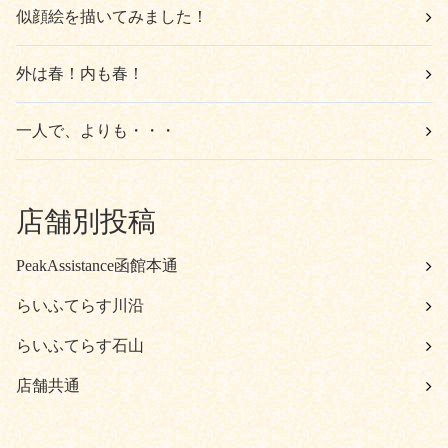
似顔絵を描いてみました！
外は春！内も春！
一人で、よりも・・・
店舗別投稿
PeakAssistance函館本通
らいふてらす川沿
らいふてらす石山
店舗共通