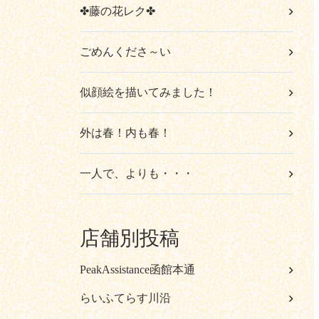
✤藤の花レク✤
ごめんくださ～い
似顔絵を描いてみました！
外は春！内も春！
一人で、よりも・・・
店舗別投稿
PeakAssistance函館本通
らいふてらす川沿